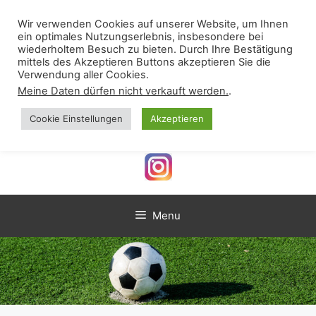
Skip
VSST Günzlhofen-
to
Wir verwenden Cookies auf unserer Website, um Ihnen
ein optimales Nutzungserlebnis, insbesondere bei
content
Oberschweinbach e.V.
wiederholtem Besuch zu bieten. Durch Ihre Bestätigung
mittels des Akzeptieren Buttons akzeptieren Sie die
Verein für Sport, Spiel und Tanz
Verwendung aller Cookies.
Meine Daten dürfen nicht verkauft werden.
.
Cookie Einstellungen
Akzeptieren
Menu