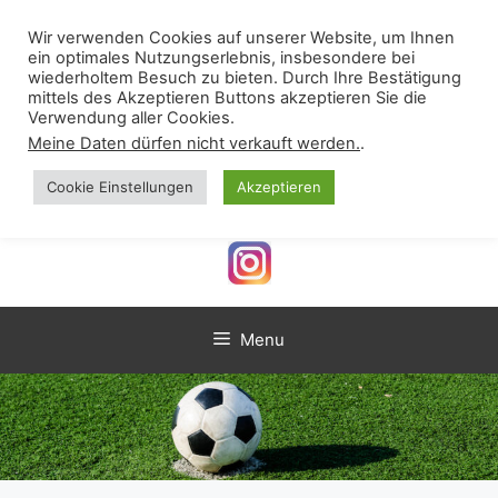
Skip
VSST Günzlhofen-
to
Wir verwenden Cookies auf unserer Website, um Ihnen
ein optimales Nutzungserlebnis, insbesondere bei
content
Oberschweinbach e.V.
wiederholtem Besuch zu bieten. Durch Ihre Bestätigung
mittels des Akzeptieren Buttons akzeptieren Sie die
Verein für Sport, Spiel und Tanz
Verwendung aller Cookies.
Meine Daten dürfen nicht verkauft werden.
.
Cookie Einstellungen
Akzeptieren
Menu