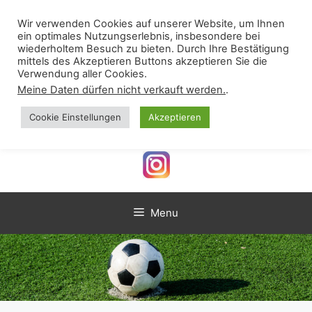
Skip
VSST Günzlhofen-
to
Wir verwenden Cookies auf unserer Website, um Ihnen
ein optimales Nutzungserlebnis, insbesondere bei
content
Oberschweinbach e.V.
wiederholtem Besuch zu bieten. Durch Ihre Bestätigung
mittels des Akzeptieren Buttons akzeptieren Sie die
Verein für Sport, Spiel und Tanz
Verwendung aller Cookies.
Meine Daten dürfen nicht verkauft werden.
.
Cookie Einstellungen
Akzeptieren
Menu